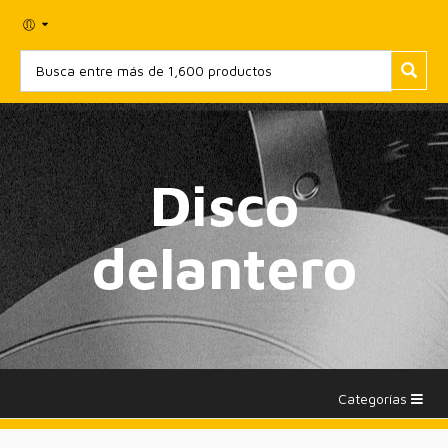
Disco
delantero
Categorías