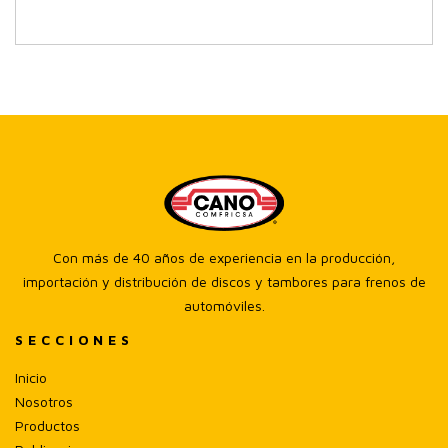
1976 Dodge CB300
1975 Dodge CB300
1974 Dodge CB300
1981 Dodge D200
1980 Dodge D200
1979 Dodge D200
Con más de 40 años de experiencia en la producción,
1977 Dodge D200 Pick-up
importación y distribución de discos y tambores para frenos de
automóviles.
1976 Dodge D200 Pick-up
SECCIONES
1978 Dodge D300
Inicio
Nosotros
1977 Dodge D300
Productos