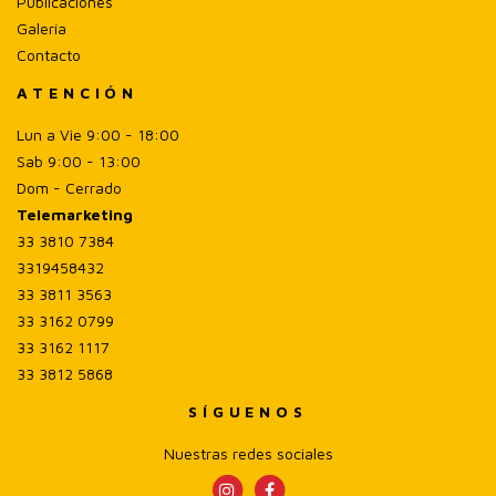
Publicaciones
1976 Dodge D300
Galería
1975 Dodge D300
Contacto
ATENCIÓN
1974 Dodge D300
Lun a Vie 9:00 - 18:00
1973 Dodge D300
Sab 9:00 - 13:00
Dom - Cerrado
1980 Dodge D300 Pick-up
Telemarketing
33 3810 7384
1979 Dodge D300 Pick-up
3319458432
33 3811 3563
1992 Dodge D350
33 3162 0799
1991 Dodge D350
33 3162 1117
33 3812 5868
1990 Dodge D350
SÍGUENOS
1989 Dodge D350
Nuestras redes sociales
1988 Dodge D350