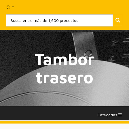
Tambor
trasero
Categorías